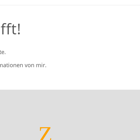
fft!
te.
mationen von mir.
Z