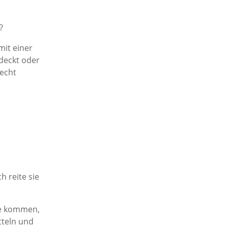
?
mit einer
ndeckt oder
 echt
h reite sie
de kommen,
tteln und