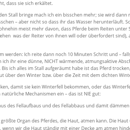
, dass sie sich erkältet.
den Stall bringe mach ich ein bisschen mehr; sie wird dann 
schen – aber nicht so dass ihr das Wasser herunterläuft. S
hnehin meist mehr davon, dass Pferde beim Reiten unter 
tehen was der Reiter von ihnen will oder überfordert sind), 
werden: Ich reite dann noch 10 Minuten Schritt und – fall
h ich ihr eine dünne, NICHT wärmende, atmungsaktive Absc
. Bis ich alles im Stall aufgeräumt habe ist das Pferd trocken
 über den Winter bzw. über die Zeit mit dem dichten Winte
en, damit sie kein Winterfell bekommen, oder das Winterfe
n natürliche Mechanismen ein – das ist NIE gut:
mus des Fellaufbaus und des Fellabbaus und damit dämmen
 größte Organ des Pferdes, die Haut, atmen kann. Die Haut
 wenn wir die Haut ständig mit einer Decke am atmen hind