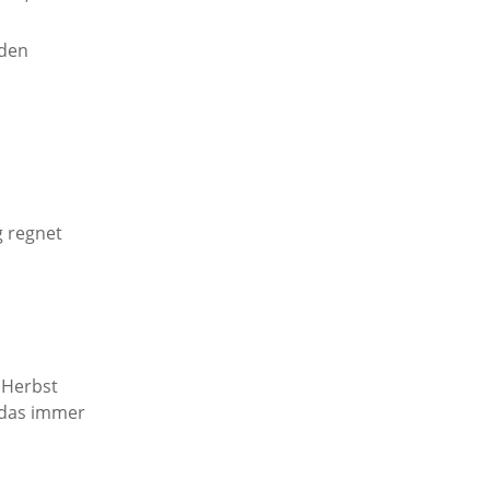
 den
g regnet
 Herbst
h das immer