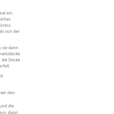
mal ein
olches
Stress
als von der
s sie dann
hwitzdecke
, die Decke
rfell.
ll
 wir den
 und die
ern, dann