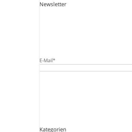
Newsletter
Trag dich hier für meinen Newsletter ein
aus energetischer Sicht, einfaches, gutes
verpflichtet dich zu nichts. Trage hier 
in dein Postfach.
E-Mail*
Mit Absenden des Formulars stimmst du 
Die Verarbeitung der Daten erfolgt beim D
Datenschutzerklärung
.
Kategorien