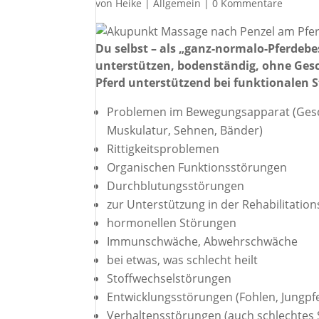
von
Heike
|
Allgemein
|
0 Kommentare
Du selbst – als „ganz-normalo-Pferdeb
unterstützen, bodenständig, ohne Gesc
Pferd unterstützend bei funktionalen 
Problemen im Bewegungsapparat (Geschm
Muskulatur, Sehnen, Bänder)
Rittigkeitsproblemen
Organischen Funktionsstörungen
Durchblutungsstörungen
zur Unterstützung in der Rehabilitation
hormonellen Störungen
Immunschwäche, Abwehrschwäche
bei etwas, was schlecht heilt
Stoffwechselstörungen
Entwicklungsstörungen (Fohlen, Jungpf
Verhaltensstörungen (auch schlechtes S