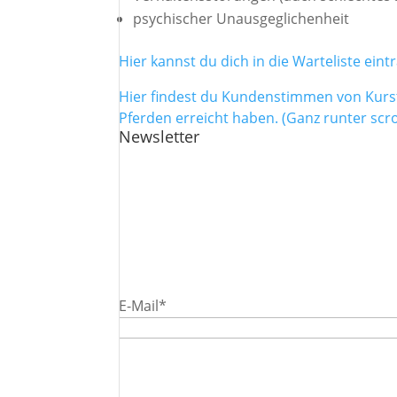
psychischer Unausgeglichenheit
Hier kannst du dich in die Warteliste ei
Hier findest du Kundenstimmen von Kurste
Pferden erreicht haben. (Ganz runter scro
Newsletter
Trag dich hier für meinen Newsletter ein
aus energetischer Sicht, einfaches, gutes
verpflichtet dich zu nichts. Trage hier 
in dein Postfach.
E-Mail*
Mit Absenden des Formulars stimmst du 
Die Verarbeitung der Daten erfolgt beim D
Datenschutzerklärung
.