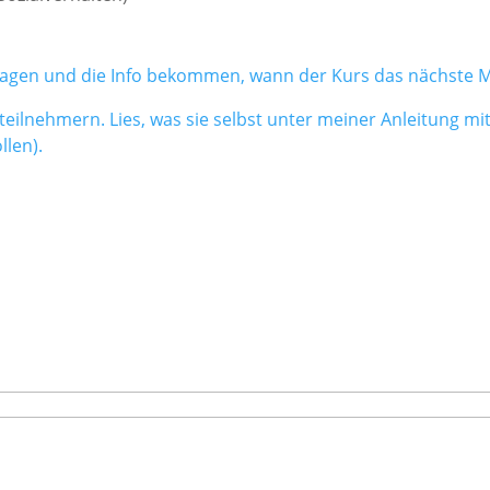
ntragen und die Info bekommen, wann der Kurs das nächste Ma
ilnehmern. Lies, was sie selbst unter meiner Anleitung mit
llen).
. Du erhältst Infos und Tipps rund um Pferdegesundheit und
 Reiten und Sattelpassform. Der Newsletter ist kostenfrei u
unten im Feld deine Email Adresse ein und du bekommst ihn a
der Speicherung und Verarbeitung der darin eingetragenen
ienstleister Cleverreach, mehr Infos dazu findest du in me