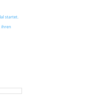
l startet.
 ihren
 Krankheit
nd
utomatisch
 Daten zu.
iner