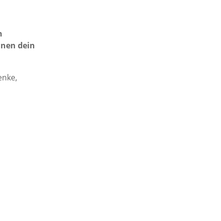
n
nnen dein
enke,